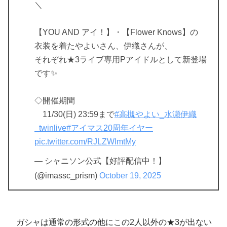
＼
【YOU AND アイ！】・【Flower Knows】の
衣装を着たやよいさん、伊織さんが、
それぞれ★3ライブ専用Pアイドルとして新登場
です✨
◇開催期間
11/30(日) 23:59まで
#高槻やよい_水瀬伊織
_twinlive
#アイマス20周年イヤー
pic.twitter.com/RJLZWImtMy
— シャニソン公式【好評配信中！】
(@imassc_prism)
October 19, 2025
ガシャは通常の形式の他にこの2人以外の★3が出ない