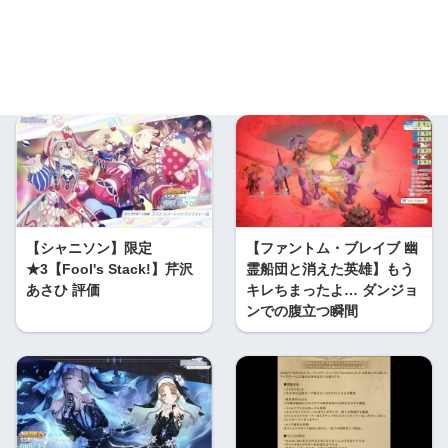
【シャニソン】限定
【ファントム・ブレイブ 幽
★3【Fool's Stack!】芹沢
霊船団と消えた英雄】もう
あさひ 評価
キレちまったよ… ダンジョ
ンでの腹立つ瞬間