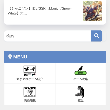
【シャニソン】限定SSR【Magic♡Snow-
White】大…
MENU
気まぐれゲーム紹介
ゲーム攻略
映画感想
雑記