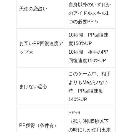
自身以外のいずれか
天使の恋占い
のアイドルスキル1
つの必要PP-5
10秒間、PP回復速
お互いPP回復速度ア
度150%UP
ップ大
10秒間、相手のPP
回復速度150%UP
このゲーム中、相手
よりもMeが少ない
まけない恋心
時、PP回復速度
140%UP
PP+6
（残り時間5秒以下
PP獲得（条件有）
の時にしか使用出来