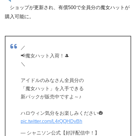
ショップが更新され、有償500で全員分の魔女ハットが
購入可能に。
／
📢魔女ハット入荷！🎩
＼
アイドルのみなさん全員分の
「魔女ハット」を入手できる
新パックが販売中ですよ～♪
ハロウィン気分をお楽しみください🎃
pic.twitter.com/L4rQQHDvBh
— シャニソン公式【好評配信中！】