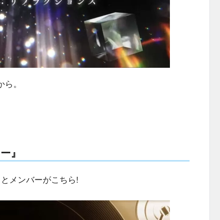
連から。
ー』
ト名とメンバーがこちら!