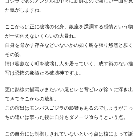
ゴジラであのアングルは中々に新鮮なので新しい一面を見
た気がしますね。
ここからは正に破壊の化身、銀座を蹂躙する感情という物
が一切伺えないくらいの大暴れ。
自身を脅かす存在などいないかの如く胸を張り悠然と歩く
その姿、
情け容赦なく町を破壊し人を屠っていく、成す術のない描
写は恐怖の象徴たる破壊神ですよ。
更に熱線の描写がまたいい尾ヒレと背ビレが徐々に浮き出
てきてそこからの放射。
この演出はモンバスゴジラの影響もあるのでしょうがこっ
ちの違いは撃った後に自分もダメージ喰らうという点。
この自分には制御しきれていないという点は核によって誕