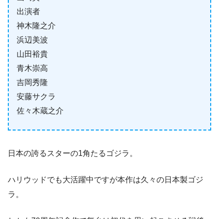
出演者
神木隆之介
浜辺美波
山田裕貴
青木崇高
吉岡秀隆
安藤サクラ
佐々木蔵之介
日本の誇るスターの1角たるゴジラ。
ハリウッドでも大活躍中ですが本作は久々の日本製ゴジ
ラ。