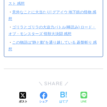
スト 感想
・
意外なことに大当たり! グアイウ 地下鉄の怪物 感
想
・
ゴリラとゴリラの大迫力バトル(棒読み) ロード・
オブ・モンスターズ 怪獣大決闘 感想
・
この物語は“静と動”を通り越している 碁盤斬り 感
想
SHARE
LINE
ポスト
シェア
はてブ