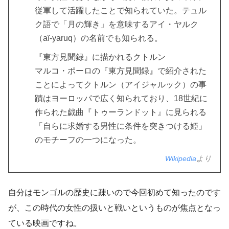
従軍して活躍したことで知られていた。テュル
ク語で「月の輝き」を意味するアイ・ヤルク
（aï-yaruq）の名前でも知られる。
『東方見聞録』に描かれるクトルン
マルコ・ポーロの『東方見聞録』で紹介された
ことによってクトルン（アイジャルック）の事
蹟はヨーロッパで広く知られており、18世紀に
作られた戯曲『トゥーランドット』に見られる
「自らに求婚する男性に条件を突きつける姫」
のモチーフの一つになった。
Wikipedia
より
自分はモンゴルの歴史に疎いので今回初めて知ったのです
が、この時代の女性の扱いと戦いというものが焦点となっ
ている映画ですね。