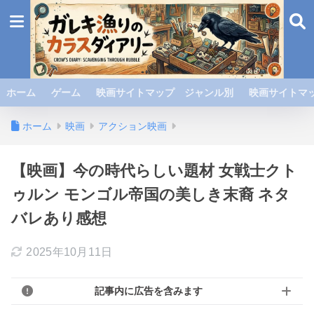
ホーム
ゲーム
映画サイトマップ ジャンル別
映画サイトマッ
ホーム
映画
アクション映画
【映画】今の時代らしい題材 女戦士クト
ゥルン モンゴル帝国の美しき末裔 ネタ
バレあり感想
2025年10月11日
記事内に広告を含みます