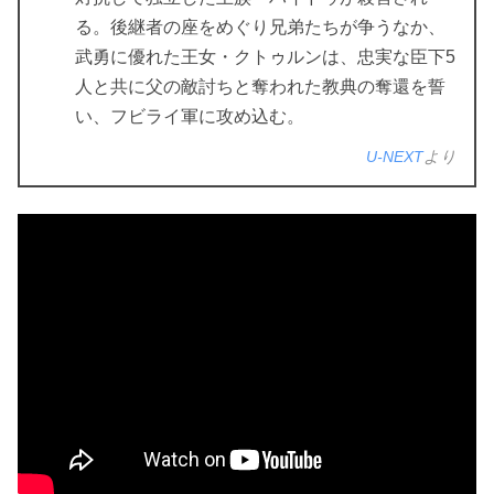
る。後継者の座をめぐり兄弟たちが争うなか、
武勇に優れた王女・クトゥルンは、忠実な臣下5
人と共に父の敵討ちと奪われた教典の奪還を誓
い、フビライ軍に攻め込む。
U-NEXT
より