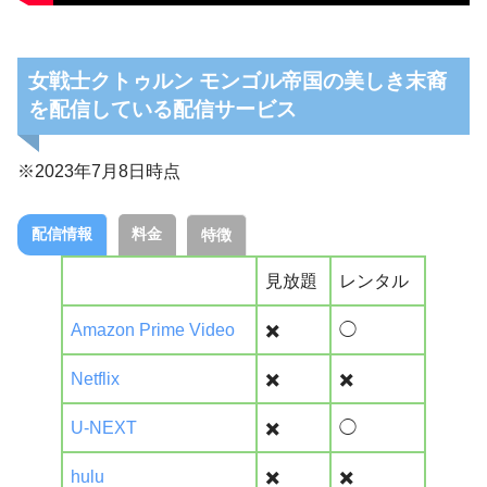
女戦士クトゥルン モンゴル帝国の美しき末裔
を配信している配信サービス
※2023年7月8日時点
配信情報
料金
特徴
見放題
レンタル
Amazon Prime Video
✖️
◯
Netflix
✖️
✖️
U-NEXT
✖️
◯
hulu
✖️
✖️