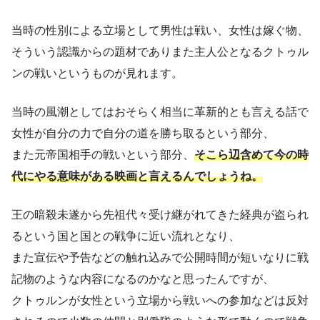
当時の性別による立場として男性は戦い、女性は嫁ぐ物、
そういう認識からの題材でありまた主人公となるクトゥル
ンの戦いというものが見れます。
当時の風潮としてはおそらく相当に革新的とも言える話で
女性が自分の力で自分の道を勝ち取るという部分、
また元帝国相手の戦いという部分、
そこら辺含めて今の時
代にやる意味がある映画と言えるんでしょうね。
王の暗殺未遂から先祖代々受け継がれてきた経典が盗られ
るという国と国との戦争に近い流れとなり、
また宣伝や予告などの触れ込みで公開時間が短いなりに戦
記物のような内容になるのかなと思ったんですが、
クトゥルンが女性という立場から戦いへの参加などは反対