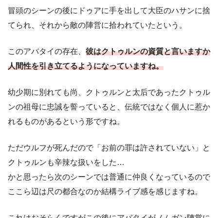
冒頭のシーンの後にドゥアに手を出して大臣のハサンに捨
てられ、それから敵の陣営に拾われていたという。
このアバタイの存在、
彼はクトゥルンの資質と言いますか
人間性を引き立てるようになっていますね。
幼少期に別れても尚、クトゥルンと太后であったクトゥル
ンの祖母に忠誠を誓っていると、伝統ではなく個人に惹か
れるものがあるという形ですね。
ただウルフが死んだので「お前の罪は許されていない」と
クトゥルンも辛辣な扱いをした…
かと思ったら次のシーンでは普通に仲良くなっているので
ここら辺は尺の都合なのか結構ライブ感を感じますね。
これはおそらくですがこの後にアバタイがノムガン陣営に