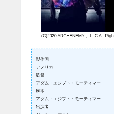
(C)2020 ARCHENEMY， LLC All Right
製作国
アメリカ
監督
アダム・エジプト・モーティマー
脚本
アダム・エジプト・モーティマー
出演者