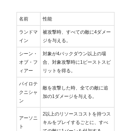
名前
性能
ランドマ
被攻撃時、すべての敵に4ダメー
イン
ジを与える。
シーン・
対象が4バックダウン以上の場
オブ・フ
合、対象攻撃時に1ビーストスピ
ィアー
リットを得る。
パイロテ
敵を攻撃した時、全ての敵に追
クニシャ
加の1ダメージを与える。
ン
2以上のリソースコストを持つス
アーソニ
キルをプレイするごとに、すべ
ト
ての敵に1バーンを付与する。