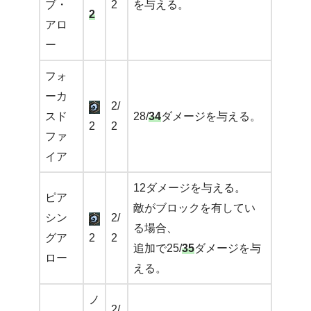
ブ・
2
を与える。
2
アロ
ー
フォ
ーカ
2/
スド
28/
34
ダメージを与える。
2
2
ファ
イア
12ダメージを与える。
ピア
敵がブロックを有してい
シン
2/
る場合、
グア
2
2
追加で25/
35
ダメージを与
ロー
える。
ノ
2/