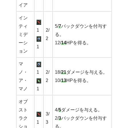
イア
イン
ティ
5/
7
バックダウンを付与す
1
2/
ミデ
る。
2
ーシ
12/
14
HPを得る。
1
ョン
マ
ノ・
1
2/
18/
21
ダメージを与える。
ア・
2
10/
13
HPを得る。
マノ
1
オブ
スト
4/
5
ダメージを与える。
3/
ラク
2/
3
バックダウンを付与す
1
3
ショ
る。