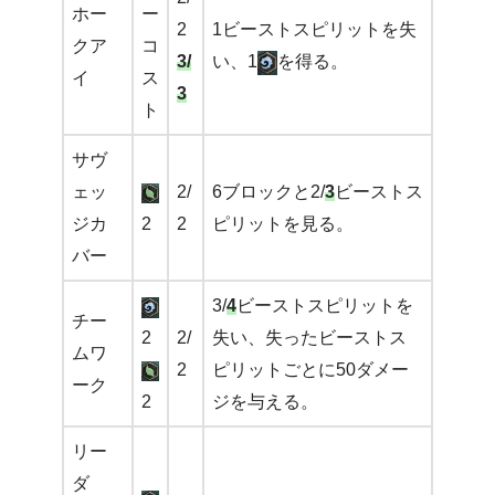
ホー
ー
2
1ビーストスピリットを失
クア
コ
3/
い、1
を得る。
イ
ス
3
ト
サヴ
ェッ
2/
6ブロックと2/
3
ビーストス
ジカ
2
2
ピリットを見る。
バー
3/
4
ビーストスピリットを
チー
2
2/
失い、失ったビーストス
ムワ
2
ピリットごとに50ダメー
ーク
2
ジを与える。
リー
ダ