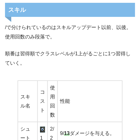
スキル
/で分けられているのはスキルアップデート以前、以後。
使用回数のみ段落で。
順番は習得順でクラスレベルが1上がるごとに1つ習得し
ていく。
使
コ
スキ
用
ス
性能
ル名
回
ト
数
シュ
2/
9/
13
ダメージを与える。
ート
1
2