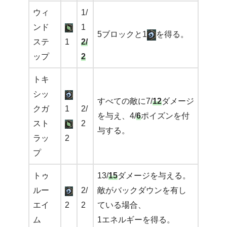
ウィ
1/
ンド
1
5ブロックと1
を得る。
ステ
1
2/
ップ
2
トキ
シッ
すべての敵に7/
12
ダメージ
クガ
1
2/
を与え、4/
6
ポイズンを付
スト
2
与する。
ラッ
2
プ
トゥ
13/
15
ダメージを与える。
ルー
2/
敵がバックダウンを有し
エイ
2
2
ている場合、
ム
1エネルギーを得る。