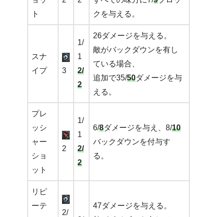
ト
クを与える。
26ダメージを与える。
1/
敵がバックダウンを有し
スナ
1
ている場合、
イプ
3
2/
追加で35/
50
ダメージを与
2
える。
プレ
1/
ッシ
6/
8
ダメージを与え、8/
10
1
ャー
バックダウンを付与す
2
2/
ショ
る。
2
ット
リピ
ーテ
47ダメージを与える。
2/