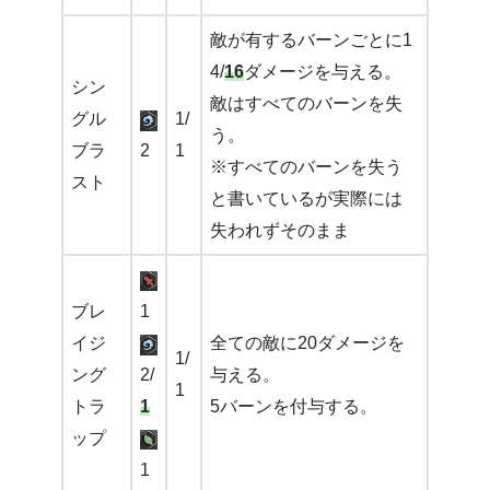
敵が有するバーンごとに1
4/
16
ダメージを与える。
シン
敵はすべてのバーンを失
グル
1/
う。
ブラ
2
1
※すべてのバーンを失う
スト
と書いているが実際には
失われずそのまま
ブレ
1
イジ
全ての敵に20ダメージを
1/
ング
2/
与える。
1
トラ
1
5バーンを付与する。
ップ
1