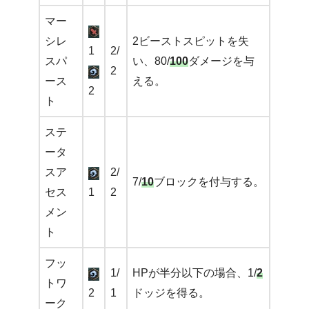
マー
シレ
2ビーストスピットを失
1
2/
スパ
い、80/
100
ダメージを与
2
ース
える。
2
ト
ステ
ータ
スア
2/
7/
10
ブロックを付与する。
セス
1
2
メン
ト
フッ
1/
HPが半分以下の場合、1/
2
トワ
2
1
ドッジを得る。
ーク