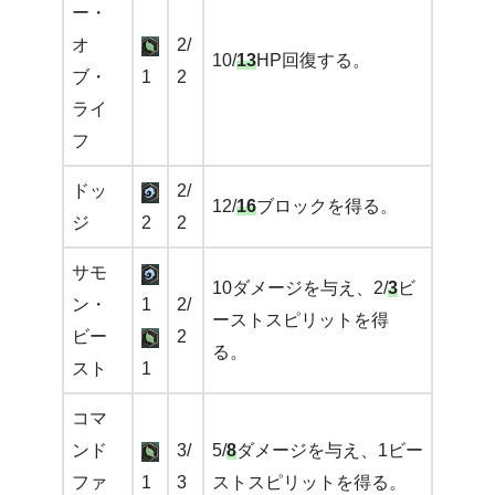
ー・
オ
2/
10/
13
HP回復する。
ブ・
1
2
ライ
フ
ドッ
2/
12/
16
ブロックを得る。
ジ
2
2
サモ
10ダメージを与え、2/
3
ビ
ン・
1
2/
ーストスピリットを得
ビー
2
る。
スト
1
コマ
ンド
3/
5/
8
ダメージを与え、1ビー
ファ
1
3
ストスピリットを得る。