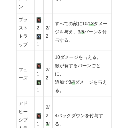
ン
ブラ
すべての敵に10/
12
ダメー
スト
2
2/
ジを与え、3/
5
バーンを付
トラ
2
与する。
ップ
1
10ダメージを与える。
敵が有するバーンごと
フュ
2/
1
に、
ーズ
2
追加で3/
4
ダメージを与え
1
る。
アド
2/
ヒー
2
4バックダウンを付与す
シブ
1
3/
る。