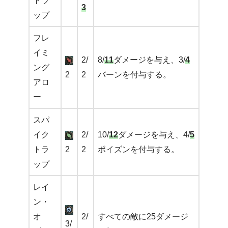
トラ
3
ップ
フレ
イミ
2/
8/
11
ダメージを与え、3/
4
ング
2
2
バーンを付与する。
アロ
ー
スパ
イク
2/
10/
12
ダメージを与え、4/
5
トラ
2
2
ポイズンを付与する。
ップ
レイ
ン・
オ
2/
すべての敵に25ダメージ
3/