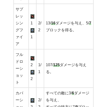
サプ
レッ
シン
1
2/
13/
16
ダメージを与え、5/
7
グフ
2
ブロックを得る。
ァイ
1
ア
フル
ドロ
2
1/
107/
125
ダメージを与え
ーシ
1
る。
ョッ
2
ト
カバ
すべての敵に3/
6
ダメージ
ーシ
2/
を与え、
ョッ
2
2
すべての味方に7/
9
ブロッ