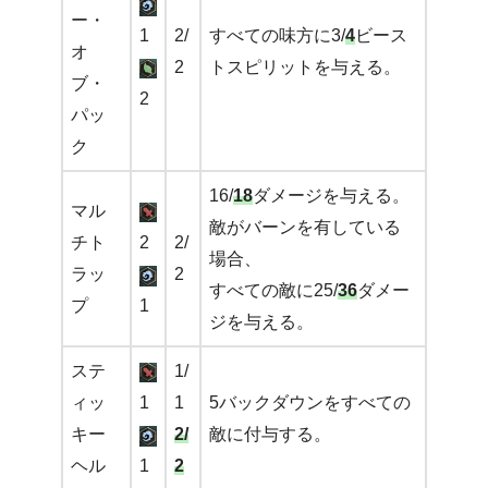
ー・
1
2/
すべての味方に3/
4
ビース
オ
2
トスピリットを与える。
ブ・
2
パッ
ク
16/
18
ダメージを与える。
マル
敵がバーンを有している
チト
2
2/
場合、
ラッ
2
すべての敵に25/
36
ダメー
プ
1
ジを与える。
ステ
1/
ィッ
1
1
5バックダウンをすべての
キー
2/
敵に付与する。
ヘル
1
2