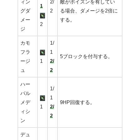
ィン
2/
敵がポイズンを有してい
1
グダ
2
る場合、ダメージを2倍に
メー
する。
2
ジ
カモ
1/
フラ
1
5ブロックを付与する。
ージ
1
2/
ュ
2
ハー
1/
バル
1
メデ
9HP回復する。
1
2/
ィシ
2
ン
デュ