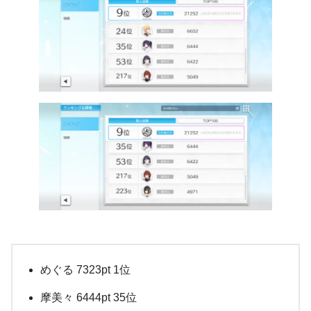
めぐる 7323pt 1位
摩美々 6444pt 35位