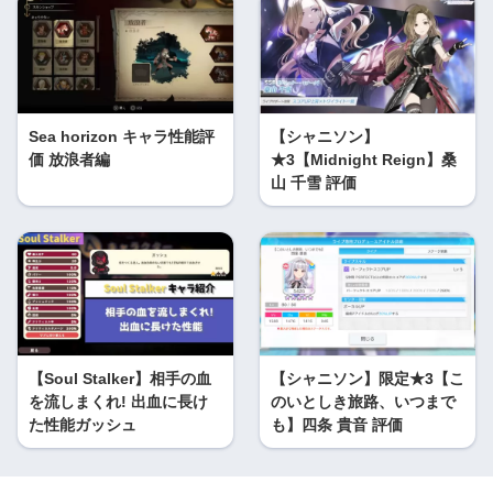
Sea horizon キャラ性能評
【シャニソン】
価 放浪者編
★3【Midnight Reign】桑
山 千雪 評価
【Soul Stalker】相手の血
【シャニソン】限定★3【こ
を流しまくれ! 出血に長け
のいとしき旅路、いつまで
た性能ガッシュ
も】四条 貴音 評価