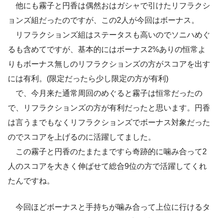
他にも霧子と円香は偶然おはガシャで引けたリフラクシ
ョンズ組だったのですが、この2人が今回はボーナス。
リフラクションズ組はステータスも高いのでソニハめぐ
るも含めてですが、基本的にはボーナス2%ありの恒常よ
りもボーナス無しのリフラクションズの方がスコアを出す
には有利。(限定だったら少し限定の方が有利)
で、今月来た通常周回のめぐると霧子は恒常だったの
で、リフラクションズの方が有利だったと思います。円香
は言うまでもなくリフラクションズでボーナス対象だった
のでスコアを上げるのに活躍してました。
この霧子と円香のたまたまですら奇跡的に噛み合って2
人のスコアを大きく伸ばせて総合9位の方で活躍してくれ
たんですね。
今回ほどボーナスと手持ちが噛み合って上位に行けるタ