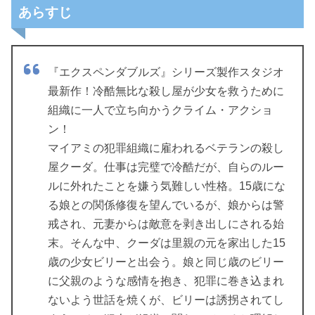
あらすじ
『エクスペンダブルズ』シリーズ製作スタジオ
最新作！冷酷無比な殺し屋が少女を救うために
組織に一人で立ち向かうクライム・アクショ
ン！
マイアミの犯罪組織に雇われるベテランの殺し
屋クーダ。仕事は完璧で冷酷だが、自らのルー
ルに外れたことを嫌う気難しい性格。15歳にな
る娘との関係修復を望んでいるが、娘からは警
戒され、元妻からは敵意を剥き出しにされる始
末。そんな中、クーダは里親の元を家出した15
歳の少女ビリーと出会う。娘と同じ歳のビリー
に父親のような感情を抱き、犯罪に巻き込まれ
ないよう世話を焼くが、ビリーは誘拐されてし