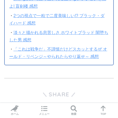
よ! 盲剣楼 感想
・
2つの視点で一粒で二度美味しい!? ブラック・ダ
イハード 感想
・
淡々と描かれる息苦しさ ホワイトブラッド 闇堕ち
した男 感想
・
「これは戦争だ」不謹慎だけどスカッとするぜ オ
ールド・リベンジ～やられたらやり返せ～ 感想
SHARE
LINE
ポスト
シェア
はてブ
ホーム
メニュー
検索
TOP