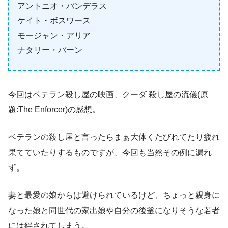
アントニオ・バンデラス
ケイト・ボスワース
モージャン・アリア
ナタリー・バーン
今回はベテラン殺し屋の映画、クーダ 殺し屋の流儀(原
題:The Enforcer)の感想。
ベテランの殺し屋と言ったらまぁ大体くたびれてたり疲れ
果てていたりするものですが、今回も当然その例に漏れ
ず。
妻と最愛の娘からは避けられているけど、ちょっと親身に
なった娘と同世代の家出娘や自分の後釜になりそうな若者
には絆されてしまう。