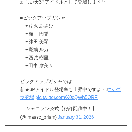
新しい★3Pアイドルとして登場します✨
■ピックアップガシャ
✦芹沢 あさひ
✦樋口 円香
✦緋田 美琴
✦斑鳩 ルカ
✦西城 樹里
✦田中 摩美々
ピックアップガシャでは
新★3Pアイドル登場率も上昇中ですよ～♪
#シグ
マ登場
pic.twitter.com/X0cQWh5ORF
— シャニソン公式【好評配信中！】
(@imassc_prism)
January 31, 2026