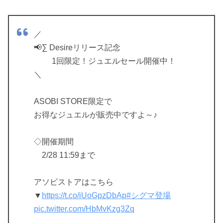
／
📢∑ Desireリリース記念
1回限定！ジュエルセール開催中！
＼
ASOBI STORE限定で
お得なジュエルが販売中ですよ～♪
◇開催期間
2/28 11:59まで
アソビストアはこちら
▼
https://t.co/iUoGpzDbAp
#シグマ登場
pic.twitter.com/HbMvKzg3Zq