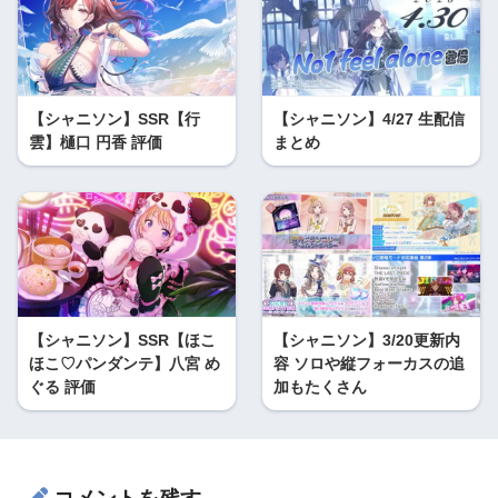
【シャニソン】SSR【行
【シャニソン】4/27 生配信
雲】樋口 円香 評価
まとめ
【シャニソン】SSR【ほこ
【シャニソン】3/20更新内
ほこ♡パンダンテ】八宮 め
容 ソロや縦フォーカスの追
ぐる 評価
加もたくさん