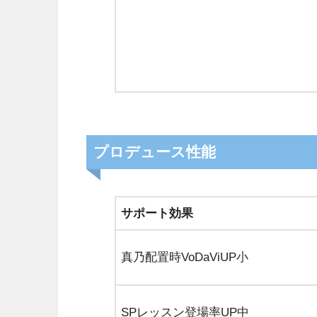
プロデュース性能
サポート効果
真乃配置時VoDaViUP小
SPレッスン登場率UP中