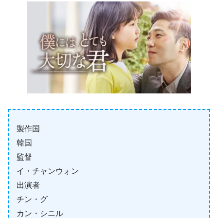
製作国
韓国
監督
イ・チャンウォン
出演者
チン・グ
カン・シニル