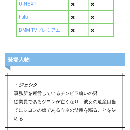
U-NEXT
✖️
✖️
hulu
✖️
✖️
DMM TVプレミアム
✖️
✖️
登場人物
・
ジェシク
事務所を運営しているチンピラ紛いの男
従業員であるジヨンが亡くなり、彼女の遺産目当
てにジヨンの娘であるウネの父親を騙ることを決
める