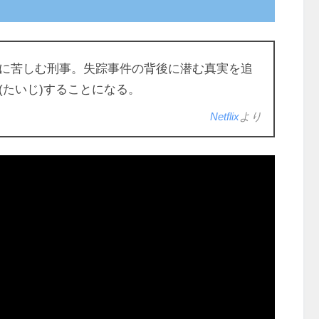
に苦しむ刑事。失踪事件の背後に潜む真実を追
(たいじ)することになる。
Netflix
より