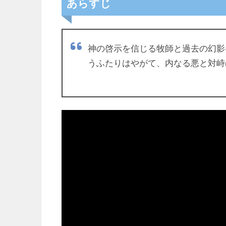
あらすじ
神の啓示を信じる牧師と過去の幻影
うふたりはやがて、内なる悪と対峙