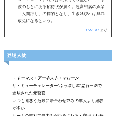
彼のもとにある招待状が届く。超富裕層の娯楽
「人間狩り」の標的となり、生き延びれば無罪
放免になるという。
U-NEXT
より
登場人物
・
トーマス・アーネスト・マローン
ザ・ミューチェレーター“ぶっ壊し屋”悪行三昧で
追放された元警官
いつも運悪く危険に居合わせ並みの軍人より経験
が多い
ゲームの勝利で自由を保証をされると交渉され狩