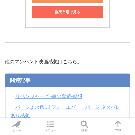
楽天市場で見る
他のマンハント映画感想はこちら。
関連記事
・
リベンジャーズ -命の奪還-感想
・
パージよ永遠に! フォーエバー・パージ ネタバレ
あり感想
・
驚きはないけど安定している レディ・リベンジャ
ホーム
メニュー
検索
TOP
ー ネタバレあり感想