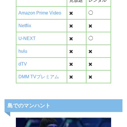
見放題
レンタル
Amazon Prime Video
✖️
◯
Netflix
✖️
✖️
U-NEXT
✖️
◯
hulu
✖️
✖️
dTV
✖️
✖️
DMM TVプレミアム
✖️
✖️
島
でのマンハント