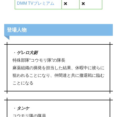
DMM TVプレミアム
✖️
✖️
登場人物
・
ゲレロ大尉
特殊部隊“コウモリ隊”の隊長
麻薬組織の摘発を担当した結果、休暇中に彼らに
狙われることになり、仲間達と共に撤退戦に臨む
ことになる
・
タンケ
コウモリ隊の隊員