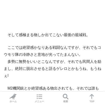
そして感極まる物しか出てこない最後の籠城戦。
ここでは絶望感かなりある戦闘なんですが、それでもコ
ウモリ隊の冷静さと意地が光ってたまんない。
多勢に無勢をいいとこなんですが、それでも民間人を励
まし、絶対に脱出させると語るゲレロとかもうね、もうね
ぇ!
M2機関銃とか絶望感ある物出されても、それでは誰も
死なないのがまたコウモリ隊の実力の魅せ方として素晴ら
しいんですよ。
ホーム
メニュー
検索
TOP