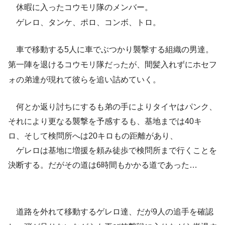
休暇に入ったコウモリ隊のメンバー。
ゲレロ、タンケ、ポロ、コンボ、トロ。
車で移動する5人に車でぶつかり襲撃する組織の男達。
第一陣を退けるコウモリ隊だったが、間髪入れずにホセフ
ォの弟達が現れて彼らを追い詰めていく。
何とか返り討ちにするも弟の手によりタイヤはパンク、
それにより更なる襲撃を予感するも、基地までは40キ
ロ、そして検問所へは20キロもの距離があり、
ゲレロは基地に増援を頼み徒歩で検問所まで行くことを
決断する。だがその道は6時間もかかる道であった…
道路を外れて移動するゲレロ達、だが9人の追手を確認