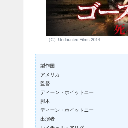
（C）Undaunted Films 2014
製作国
アメリカ
監督
ディーン・ホイットニー
脚本
ディーン・ホイットニー
出演者
レイチェル・アリグ