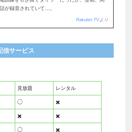
電話が録音されていて…。
Rakuten TV
より
配信サービス
見放題
レンタル
◯
✖️
✖️
✖️
◯
✖️