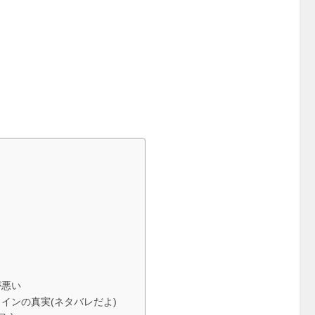
ス
が悪い
インの真実(ネタバレだよ)