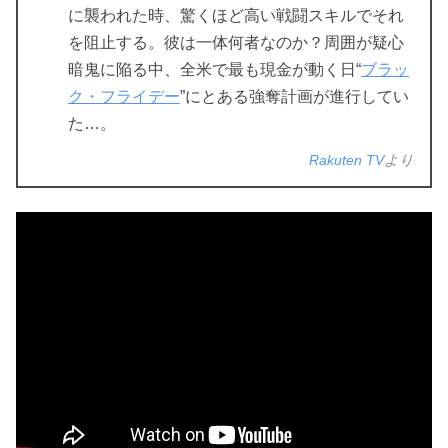
に襲われた時、驚くほど高い戦闘スキルでそれ
を阻止する。彼は一体何者なのか？周囲が疑心
暗鬼に陥る中、全米で最も現金が動く日“
ブラッ
ク・フライデー
”にとある強奪計画が進行してい
た…。
Rakuten TV
より