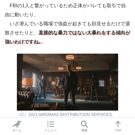
FBIの1人と繋がっているため正体がバレても取引で自
由に動いたり、
いざ潜んでいる職場で強盗が起きても顔見せるだけで退
散させたりと、
直接的な暴力ではない大暴れをする傾向が
強いわけですね。
（C）2021 MIRAMAX DISTRIBUTION SERVICES,
LLC ALL RIGHTS RESERVED.
ホーム
メニュー
検索
TOP