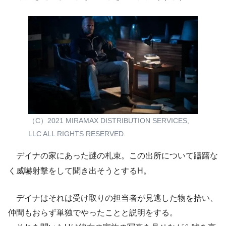
（C）2021 MIRAMAX DISTRIBUTION SERVICES,
LLC ALL RIGHTS RESERVED.
デイナの家にあった謎の札束。この出所について躊躇な
く威嚇射撃をして聞き出そうとするH。
デイナはそれは受け取りの担当者が見逃した物を拾い、
仲間もおらず単独でやったことと説明をする。