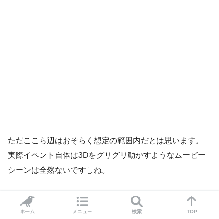
ただここら辺はおそらく想定の範囲内だとは思います。
実際イベント自体は3Dをグリグリ動かすようなムービー
シーンは全然ないですしね。
なので極端にテンポが悪すぎるというわけではないのです
が…
ホーム
メニュー
検索
TOP