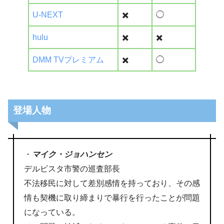
U-NEXT
✖️
◯
hulu
✖️
✖️
DMM TVプレミアム
✖️
◯
登場人物
・
マイク・ジョハンセン
デルビスタ市警の巡査部長
不法移民に対して差別感情を持っており、その感
情も契機に取り締まりで暴行を行ったことが問題
になっている。