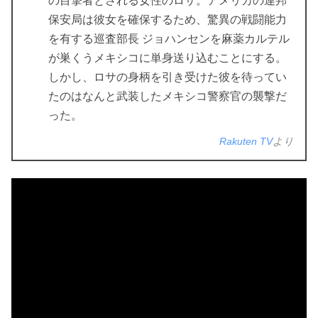
の目撃者とされる女性のロサ。アメリカの連邦
保安局は彼女を確保するため、驚異の戦闘能力
を有する巡査部長 ジョハンセンを麻薬カルテル
が巣くうメキシコに単身送り込むことにする。
しかし、ロサの身柄を引き受けた彼を待ってい
たのはなんと武装したメキシコ警察官の襲撃だ
った。
Rakuten TV
より