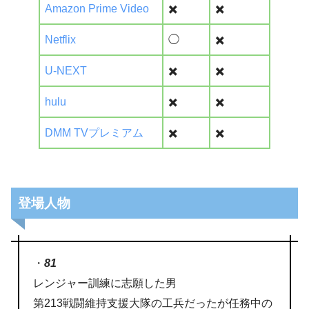
Amazon Prime Video
✖️
✖️
Netflix
◯
✖️
U-NEXT
✖️
✖️
hulu
✖️
✖️
DMM TVプレミアム
✖️
✖️
登場人物
・
81
レンジャー訓練に志願した男
第213戦闘維持支援大隊の工兵だったが任務中の