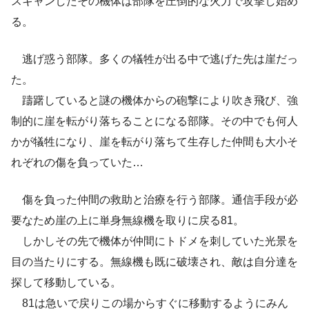
スキャンしたその機体は部隊を圧倒的な火力で攻撃し始め
る。
逃げ惑う部隊。多くの犠牲が出る中で逃げた先は崖だっ
た。
躊躇していると謎の機体からの砲撃により吹き飛び、強
制的に崖を転がり落ちることになる部隊。その中でも何人
かが犠牲になり、崖を転がり落ちて生存した仲間も大小そ
れぞれの傷を負っていた…
傷を負った仲間の救助と治療を行う部隊。通信手段が必
要なため崖の上に単身無線機を取りに戻る81。
しかしその先で機体が仲間にトドメを刺していた光景を
目の当たりにする。無線機も既に破壊され、敵は自分達を
探して移動している。
81は急いで戻りこの場からすぐに移動するようにみん