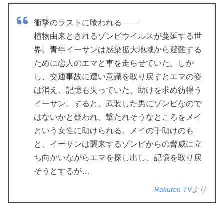
衝撃のラストに喰われる――
植物由来とされるゾンビウイルスが蔓延する世
界。青年イーサンは感染拡大地域から避難する
ために恋人のエマと車を走らせていた。しか
し、交通事故に遭い意識を取り戻すとエマの姿
は消え、記憶も失っていた。助けを求め彷徨う
イーサン。すると、武装した男にゾンビなので
はないかと疑われ、撃たれそうなところをメイ
という女性に助けられる。メイの手助けのも
と、イーサンは襲来するゾンビからの脅威に立
ち向かいながらエマを探し出し、記憶を取り戻
そうとするが…
Rakuten TV
より