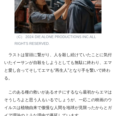
（C） 2024 DIE ALONE PRODUCTIONS INC.ALL
RIGHTS RESERVED.
ラストは冒頭に繋がり、人を殺し続けていたことに気付
いたイーサンが自殺をしようとしても無駄に終わり、エマ
と愛し合ってそしてエマも“再生人”となり手を繋いで終わ
る。
このある種の救いがあるオチにするなら最初からエマは
そうしろよと思う人もいるでしょうが、一応この映画のウ
イルスは植物由来で傲慢な人間を地球が見限ったからとガ
イア理論のような理由で蔓延しています。