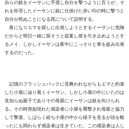
自らの銃をイーサンに手渡し自分を撃つように言うが、そ
れを拒否したイーサンに銃に仕掛けた赤い印の時に撃つと
自分が死ぬことになる罠について説明する。
夜になりエマを探しに出発しようとするイーサンに危険
だからと明日一緒に探そうと提案し彼を引き止めようとす
るメイ、しかしイーサンは夜中にこっそりと車を盗み出発
するのだった。
記憶のフラッシュバックに見舞われながらもエマと約束
した小屋に辿り着くイーサン。しかし小屋の中にいたのは
見知らぬ親子でありその母親にイーサンは銃を向けられ
る。その時突如現れた感染者に小屋を襲撃され母親と協力
して撃退。しばらく経ち小屋の中から様子を見るが頭を殴
ったにも関わらず感染者は生きていた。この感染者は人じ