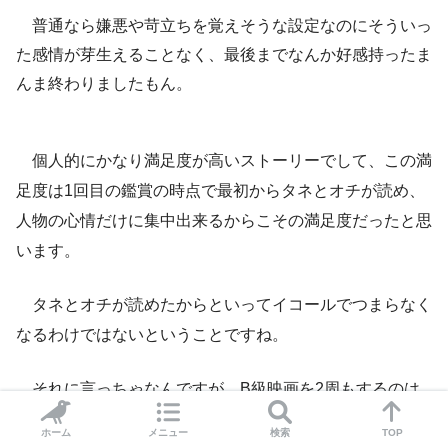
普通なら嫌悪や苛立ちを覚えそうな設定なのにそういっ
た感情が芽生えることなく、最後までなんか好感持ったま
んま終わりましたもん。
個人的にかなり満足度が高いストーリーでして、この満
足度は1回目の鑑賞の時点で最初からタネとオチが読め、
人物の心情だけに集中出来るからこその満足度だったと思
います。
タネとオチが読めたからといってイコールでつまらなく
なるわけではないということですね。
それに言っちゃなんですが、B級映画を2周もするのは
中々に物好き側なんで、このストーリーの仕掛けに対して
ホーム
メニュー
検索
TOP