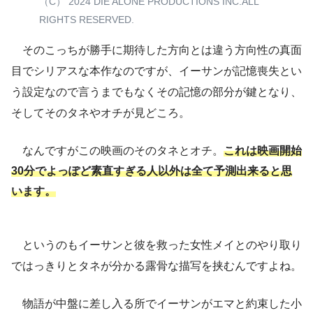
（C） 2024 DIE ALONE PRODUCTIONS INC.ALL
RIGHTS RESERVED.
そのこっちが勝手に期待した方向とは違う方向性の真面
目でシリアスな本作なのですが、イーサンが記憶喪失とい
う設定なので言うまでもなくその記憶の部分が鍵となり、
そしてそのタネやオチが見どころ。
なんですがこの映画のそのタネとオチ。
これは映画開始
30分でよっぽど素直すぎる人以外は全て予測出来ると思
います。
というのもイーサンと彼を救った女性メイとのやり取り
ではっきりとタネが分かる露骨な描写を挟むんですよね。
物語が中盤に差し入る所でイーサンがエマと約束した小