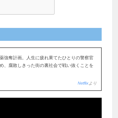
薬強奪計画。人生に疲れ果てたひとりの警察官
め、腐敗しきった街の裏社会で戦い抜くことを
Netflix
より