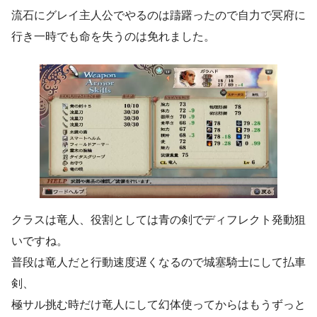
流石にグレイ主人公でやるのは躊躇ったので自力で冥府に
行き一時でも命を失うのは免れました。
クラスは竜人、役割としては青の剣でディフレクト発動狙
いですね。
普段は竜人だと行動速度遅くなるので城塞騎士にして払車
剣、
極サル挑む時だけ竜人にして幻体使ってからはもうずっと